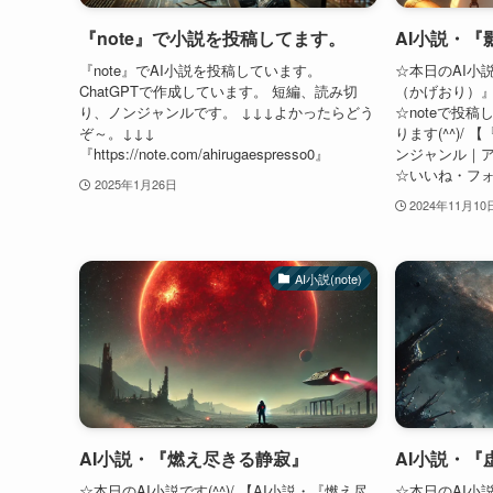
『note』で小説を投稿してます。
AI小説・
『note』でAI小説を投稿しています。
☆本日のAI小説
ChatGPTで作成しています。 短編、読み切
（かげおり）
り、ノンジャンルです。 ↓↓↓よかったらどう
☆noteで投
ぞ～。↓↓↓
ります(^^)/
『https://note.com/ahirugaespresso0』
ンジャンル｜ア
☆いいね・フォ
2025年1月26日
2024年11月10
AI小説(note)
AI小説・『燃え尽きる静寂』
AI小説・『
☆本日のAI小説です(^^)/ 【AI小説・『燃え尽
☆本日のAI小説