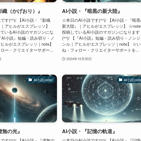
『影織（かげおり）』
AI小説・『暗黒の新大陸』
です(^^)/ 【AI小説・『影織
☆本日のAI小説です(^^)/ 【AI小説・『暗
』｜アヒルがエスプレッソ】
新大陸』｜アヒルがエスプレッソ】 ☆not
稿しているAI小説のマガジンにな
投稿しているAI小説のマガジンになります
 【『AI小説』短編・読み切り・ノ
(^^)/ 【『AI小説』短編・読み切り・ノン
ヒルがエスプレッソ｜note】
ンル｜アヒルがエスプレッソ｜note】 ☆
ロー・クリエイターサポー...
ね・フォロー・クリエイターサポートを...
日
2024年10月30日
AI小説(note)
AI小説(not
虚無の光』
AI小説・『記憶の軌道』
です(^^)/ 【AI小説・『虚無の
☆本日のAI小説です(^^)/ 【AI小説・『記