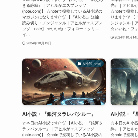
きる静寂』｜アヒルがエスプレッソ
光』｜アヒルがエス
(note.com)】 ☆noteで投稿しているAI小説の
☆noteで投
マガジンになります(^^)/ 【『AI小説』短編・
ります(^^)/
読み切り・ノンジャンル｜アヒルがエスプレ
ンジャンル｜ア
ッソ｜note】 ☆いいね・フォロー・クリエ
☆いいね・フォ
イ...
2024年10月14
2024年10月15日
AI小説(note)
AI小説・『銀河タラレバクルー』
AI小説・『
☆本日のAI小説です(^^)/ 【AI小説・『銀河タ
☆本日のAI小説
ラレバクルー』｜アヒルがエスプレッソ
絆』｜アヒルがエス
(note.com)】 ☆noteで投稿しているAI小説の
☆noteで投