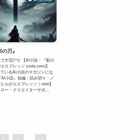
影の刃』
です②(^^)/ 【AI小説・『影の
プレッソ (note.com)】
稿しているAI小説のマガジンにな
 【『AI小説』短編・読み切り・ノ
ヒルがエスプレッソ｜note】
ロー・クリエイターサポ...
2
3
...
12