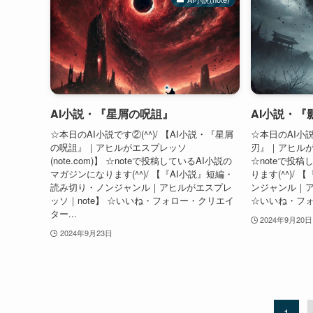
AI小説・『星屑の呪詛』
AI小説・『
☆本日のAI小説です②(^^)/ 【AI小説・『星屑
☆本日のAI小説
の呪詛』｜アヒルがエスプレッソ
刃』｜アヒルがエス
(note.com)】 ☆noteで投稿しているAI小説の
☆noteで投
マガジンになります(^^)/ 【『AI小説』短編・
ります(^^)/
読み切り・ノンジャンル｜アヒルがエスプレ
ンジャンル｜ア
ッソ｜note】 ☆いいね・フォロー・クリエイ
☆いいね・フォ
ター...
2024年9月20日
2024年9月23日
1