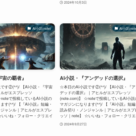
2024年10月3日
AI小説(note)
AI小説(not
宇宙の覇者』
AI小説・『アンデッドの選択』
です②(^^)/ 【AI小説・『宇宙
☆本日のAI小説です②(^^)/ 【AI小説・『
ヒルがエスプレッソ
デッドの選択』｜アヒルがエスプレッソ
)】 ☆noteで投稿しているAI小説の
(note.com)】 ☆noteで投稿しているAI小
す(^^)/ 【『AI小説』短編・
マガジンになります(^^)/ 【『AI小説』短
ンジャンル｜アヒルがエスプレ
読み切り・ノンジャンル｜アヒルがエスプ
】 ☆いいね・フォロー・クリエイ
ッソ｜note】 ☆いいね・フォロー・クリエ.
2024年9月27日