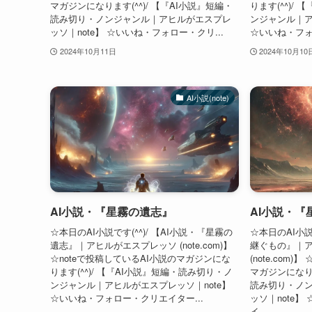
マガジンになります(^^)/ 【『AI小説』短編・
ります(^^)/
読み切り・ノンジャンル｜アヒルがエスプレ
ンジャンル｜ア
ッソ｜note】 ☆いいね・フォロー・クリ...
☆いいね・フォ
2024年10月11日
2024年10月10
AI小説(note)
AI小説・『星霧の遺志』
AI小説・『
☆本日のAI小説です(^^)/ 【AI小説・『星霧の
☆本日のAI小説
遺志』｜アヒルがエスプレッソ (note.com)】
継ぐもの』｜
☆noteで投稿しているAI小説のマガジンにな
(note.com
ります(^^)/ 【『AI小説』短編・読み切り・ノ
マガジンになりま
ンジャンル｜アヒルがエスプレッソ｜note】
読み切り・ノ
☆いいね・フォロー・クリエイター...
ッソ｜note
イ...