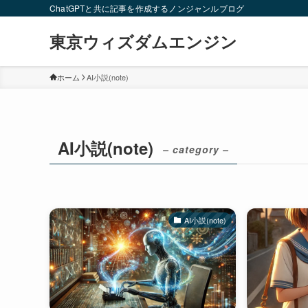
ChatGPTと共に記事を作成するノンジャンルブログ
東京ウィズダムエンジン
ホーム
AI小説(note)
AI小説(note)
– category –
AI小説(note)