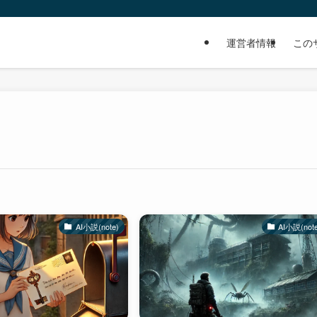
運営者情報
この
AI小説(note)
AI小説(not