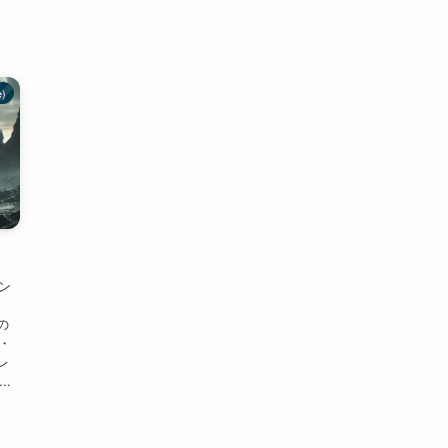
e)
アン
説の
編・
レ
..