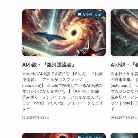
AI小説(note)
AI小説・『銀河逆流者』
AI小説・『
☆本日のAI小説です②(^^)/ 【AI小説・『銀河
☆本日のAI小説
逆流者』｜アヒルがエスプレッソ
の終末歯車』
(note.com)】 ☆noteで投稿しているAI小説の
(note.com
マガジンになります(^^)/ 【『AI小説』短編・
マガジンになりま
読み切り・ノンジャンル｜アヒルがエスプレ
読み切り・ノ
ッソ｜note】 ☆いいね・フォロー・クリエイ
ッソ｜note
ター...
イ...
2024年9月25日
2024年9月24日
AI小説(note)