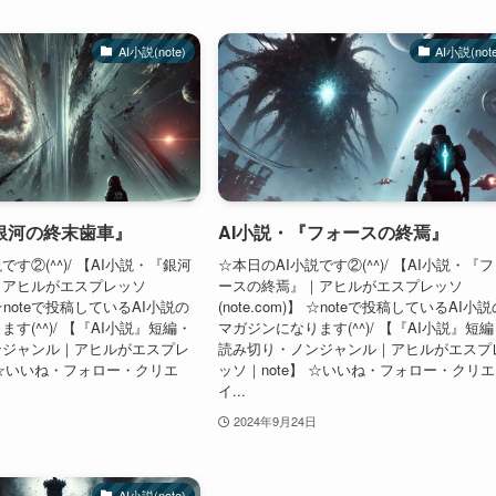
AI小説(note)
AI小説(not
銀河の終末歯車』
AI小説・『フォースの終焉』
です②(^^)/ 【AI小説・『銀河
☆本日のAI小説です②(^^)/ 【AI小説・『
｜アヒルがエスプレッソ
ースの終焉』｜アヒルがエスプレッソ
)】 ☆noteで投稿しているAI小説の
(note.com)】 ☆noteで投稿しているAI小
す(^^)/ 【『AI小説』短編・
マガジンになります(^^)/ 【『AI小説』短
ンジャンル｜アヒルがエスプレ
読み切り・ノンジャンル｜アヒルがエスプ
】 ☆いいね・フォロー・クリエ
ッソ｜note】 ☆いいね・フォロー・クリエ
イ...
2024年9月24日
AI小説(note)