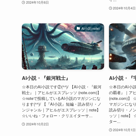
2024年10月6日
2024年10月4日
AI小説(note)
AI小説・『銀河戦士』
AI小説・『
☆本日のAI小説です②(^^)/ 【AI小説・『銀河
☆本日のAI小説
戦士』｜アヒルがエスプレッソ (note.com)】
の覇者』｜ア
☆noteで投稿しているAI小説のマガジンにな
(note.com
ります(^^)/ 【『AI小説』短編・読み切り・ノ
マガジンになりま
ンジャンル｜アヒルがエスプレッソ｜note】
読み切り・ノ
☆いいね・フォロー・クリエイターサ...
ッソ｜note
ター...
2024年10月2日
2024年10月1日