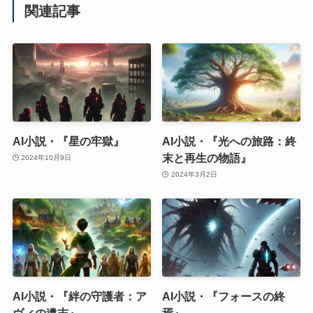
関連記事
AI小説・『星の牢獄』
AI小説・『光への旅路：終
末と再生の物語』
2024年10月9日
2024年3月2日
AI小説・『絆の守護者：ア
AI小説・『フォースの終
ヴィの遺志』
焉』