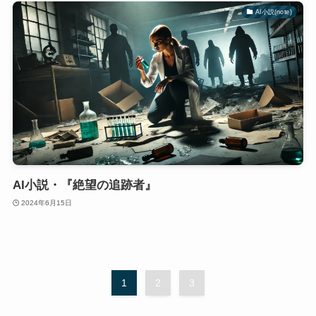
AI小説(note)
AI小説・『絶望の追跡者』
2024年6月15日
1
2
3