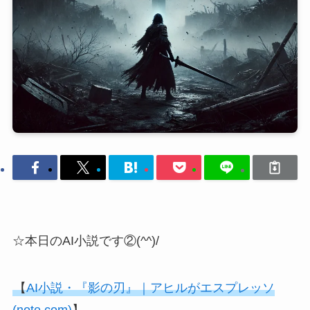
☆本日のAI小説です②(^^)/
【
AI小説・『影の刃』｜アヒルがエスプレッソ
(note.com)
】