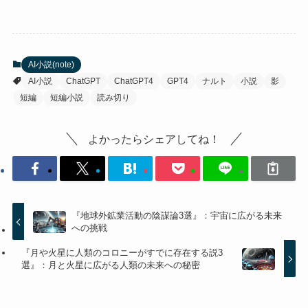
AI小説(note)
AI小説
ChatGPT
ChatGPT4
GPT4
ナルト
小説
影
短編
短編小説
読み切り
よかったらシェアしてね！
『地球外鉱業活動の陰謀論3選』：宇宙に広がる未来
への挑戦
『月や火星に人類のコロニーがすでに存在する説3
選』：月と火星に広がる人類の未来への秘密