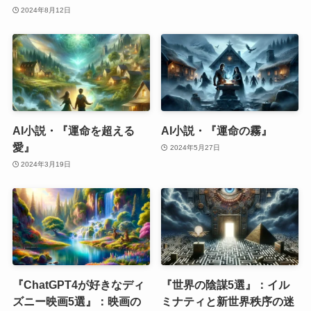
2024年8月12日
AI小説・『運命を超える
AI小説・『運命の霧』
愛』
2024年5月27日
2024年3月19日
『ChatGPT4が好きなディ
『世界の陰謀5選』：イル
ズニー映画5選』：映画の
ミナティと新世界秩序の迷