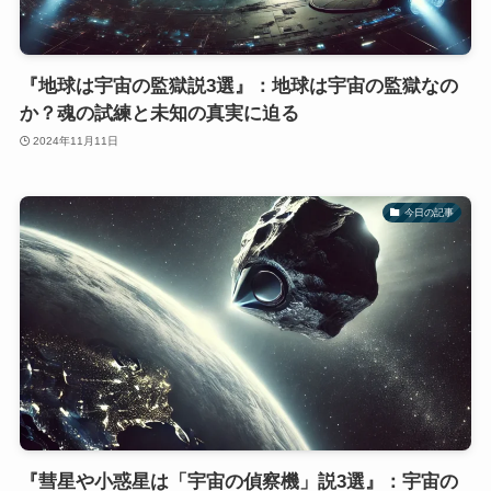
『地球は宇宙の監獄説3選』：地球は宇宙の監獄なの
か？魂の試練と未知の真実に迫る
2024年11月11日
今日の記事
『彗星や小惑星は「宇宙の偵察機」説3選』：宇宙の