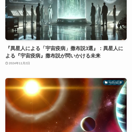
『異星人による「宇宙疫病」撒布説3選』：異星人に
よる『宇宙疫病』撒布説が問いかける未来
2024年11月2日
今日の記事