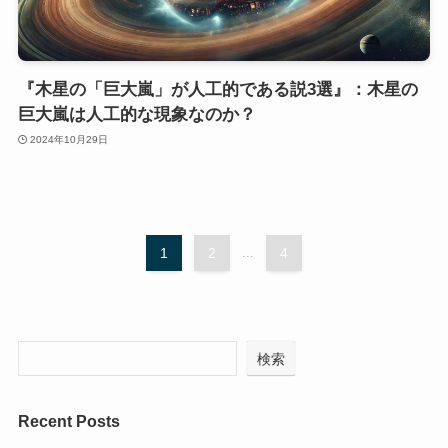
『木星の「巨大嵐」が人工的である説3選』：木星の
巨大嵐は人工的な現象なのか？
2024年10月29日
1
2
...
4
検索
Recent Posts