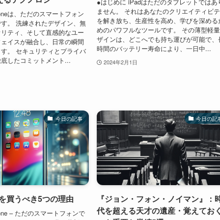
●はじめに iPadはただのタブレットではあ
ません。 それはあなたのクリエイティビ
honeは、ただのスマートフォン
を解き放ち、生産性を高め、学びを深める
す。 洗練されたデザイン、無
めのパワフルなツールです。 その薄型軽
オリティ、そして直感的なユー
ザインは、どこへでも持ち運びが可能で、
フェイスが融合し、日常の瞬間
時間のバッテリー寿命により、一日中...
す。 セキュリティとプライバ
底したコミットメント...
2024年2月1日
今日の記事
今日の記
e』を買うべき5つの理由
『ジョン・フォン・ノイマン』：
代を超える天才の遺産・覚えてお
hone – ただのスマートフォンで