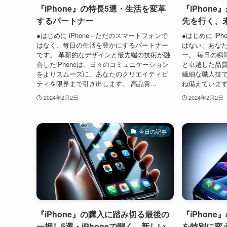
『iPhone』の特長5選・生活を変革
『iPhon
するパートナー
先を行く、
●はじめに iPhone - ただのスマートフォンで
●はじめに iP
はなく、毎日の生活を豊かにするパートナー
はない、あな
です。 革新的なデザインと最先端の技術が融
ー。 毎日の瞬
合したiPhoneは、日々のコミュニケーション
と卓越した品質
をよりスムーズに、あなたのクリエイティビ
繊細な職人技
ティを限界まで引き出します。 高品質...
ね備えています
2024年2月2日
2024年2月2日
今日の記事
『iPhone』の購入に踏み切る最後の
『iPhon
一押し5選・iPhoneで開く、新しい
を特別に変