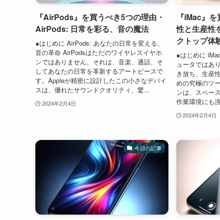
『AirPods』を買うべき5つの理由・
『iMac』
AirPods: 日常を彩る、音の魔法
性と生産性
クトップ体
●はじめに AirPods: あなたの日常を変える、
音の革命 AirPodsはただのワイヤレスイヤホ
●はじめに i
ンではありません。それは、音楽、通話、そ
ュータではあり
してあなたの日常を革新するアートピースで
き放ち、生産
す。Appleが精密に設計したこの小さなデバイ
めの究極のツー
スは、優れたサウンドクオリティ、驚...
ンは、スペー
作業環境にも洗
2024年2月4日
2024年2月4日
今日の記事