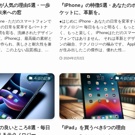
e』が人気の理由5選・一歩
『iPhone』の特徴5選・あなたの
未来への窓
ケットに、革新を。
hone - ただのスマートフォンで
●はじめに iPhone - あなたの日常を変革す
たの日常を変革するパートナ
テクノロジー 毎日をもっと明るく、もっ
間を彩る、洗練されたデザイン
く、もっと楽しく。 iPhoneはただのスマ
。iPhoneは、最高級の素材と
フォンではありません。 それは革新とデ
で作られ、美しさと耐久性を兼
ンの融合、テクノロジーの極みです。 Appl
。 この上ない品質感は、...
が生み出したこの傑作は、優れた性...
2024年2月2日
今日の記事
今日の記
e』の良いところ8選・毎日
『iPad』を買うべき5つの理由
えるテクノロジー