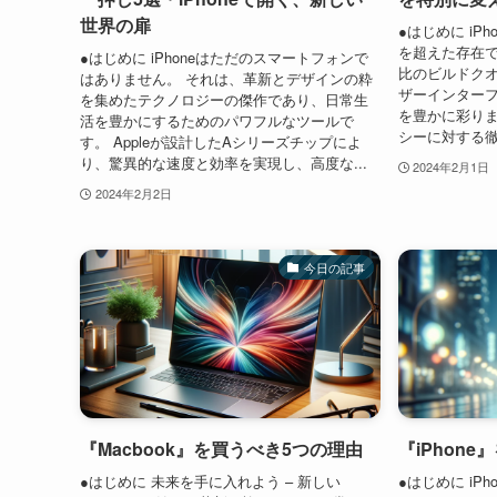
世界の扉
●はじめに iP
を超えた存在で
●はじめに iPhoneはただのスマートフォンで
比のビルドク
はありません。 それは、革新とデザインの粋
ザーインター
を集めたテクノロジーの傑作であり、日常生
を豊かに彩りま
活を豊かにするためのパワフルなツールで
シーに対する徹
す。 Appleが設計したAシリーズチップによ
り、驚異的な速度と効率を実現し、高度な...
2024年2月1日
2024年2月2日
今日の記事
『Macbook』を買うべき5つの理由
『iPhon
●はじめに 未来を手に入れよう – 新しい
●はじめに iP