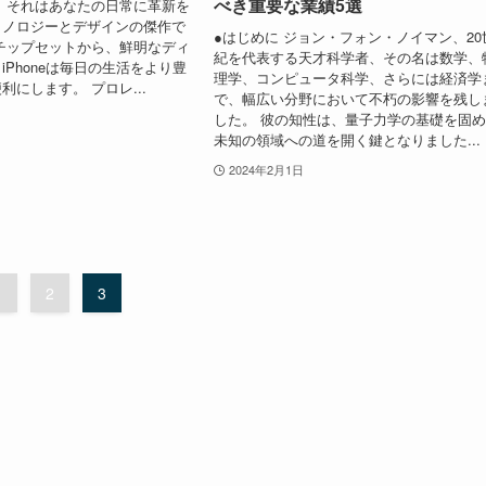
べき重要な業績5選
 それはあなたの日常に革新を
クノロジーとデザインの傑作で
●はじめに ジョン・フォン・ノイマン、20
チップセットから、鮮明なディ
紀を代表する天才科学者、その名は数学、
iPhoneは毎日の生活をより豊
理学、コンピュータ科学、さらには経済学
利にします。 プロレ...
で、幅広い分野において不朽の影響を残し
した。 彼の知性は、量子力学の基礎を固
未知の領域への道を開く鍵となりました...
2024年2月1日
1
2
3