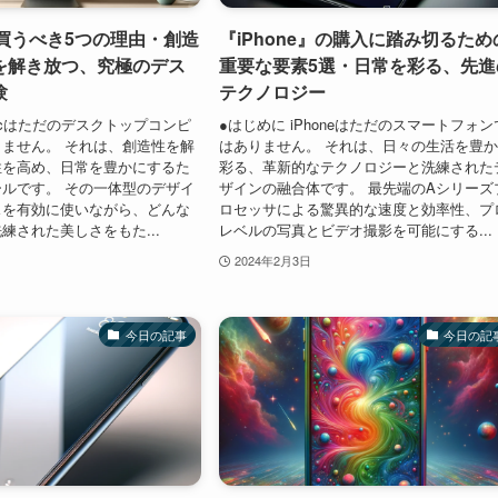
を買うべき5つの理由・創造
『iPhone』の購入に踏み切るため
を解き放つ、究極のデス
重要な要素5選・日常を彩る、先進
験
テクノロジー
Macはただのデスクトップコンピ
●はじめに iPhoneはただのスマートフォン
ません。 それは、創造性を解
はありません。 それは、日々の生活を豊
性を高め、日常を豊かにするた
彩る、革新的なテクノロジーと洗練された
ルです。 その一体型のデザイ
ザインの融合体です。 最先端のAシリーズ
スを有効に使いながら、どんな
ロセッサによる驚異的な速度と効率性、プ
練された美しさをもた...
レベルの写真とビデオ撮影を可能にする...
2024年2月3日
今日の記事
今日の記